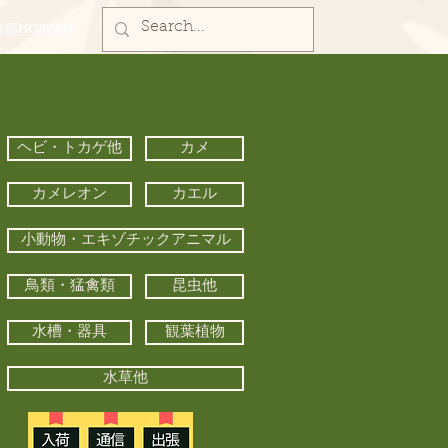
部NORZAN
ヘビ・トカゲ他
カメ
カメレオン
カエル
小動物・エキゾチックアニマル
鳥類・猛禽類
昆虫他
水槽・器具
観葉植物
水草他