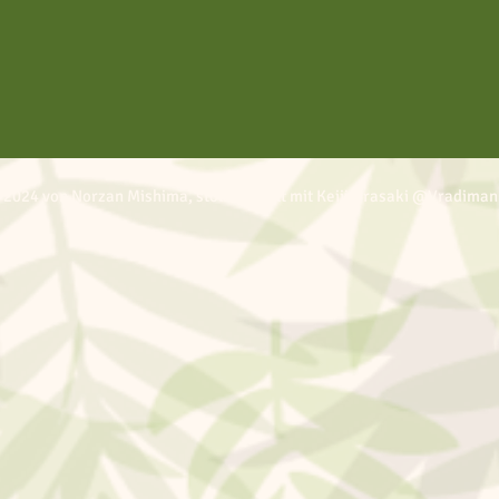
 2024 von Norzan Mishima, stolz erstellt mit Keiji Urasaki @Vradiman