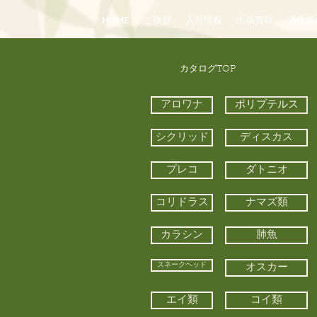
HOME
ご挨拶
入荷情報
出張買取
通信販
​カタログTOP
アロワナ
ポリプテルス
シクリッド
ディスカス
プレコ
ダトニオ
コリドラス
ナマズ類
カラシン
肺魚
スネークヘッド
オスカー
エイ類
コイ類