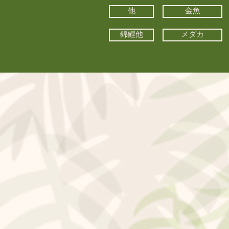
他
金魚
錦鯉他
メダカ
©