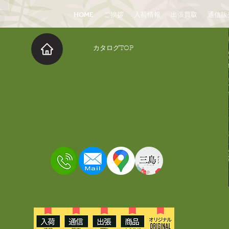
HOME
ご挨拶
入荷情報
出張買取
通信販
​カタログTOP