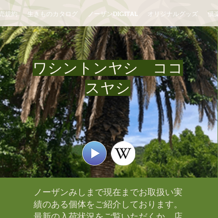
売規約
生きものカタログ
ノーザンDIGITAL
オリジナルグッズ
倶楽
ワシントンヤシ ココ
スヤシ
ノーザンみしまで現在までお取扱い実
績のある個体をご紹介しております。​
最新の入荷状況をご覧いただくか、店