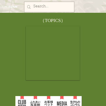
部NORZAN
​（TOPICS）