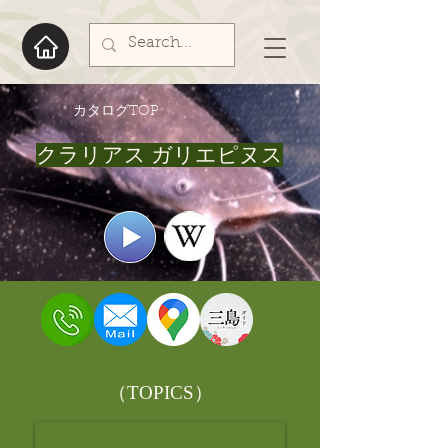
​カタログTOP
クラリアス ガリエピヌス
​（TOPICS）