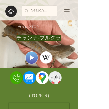
​カタログTOP
チャンナ-プルクラ
​（TOPICS）