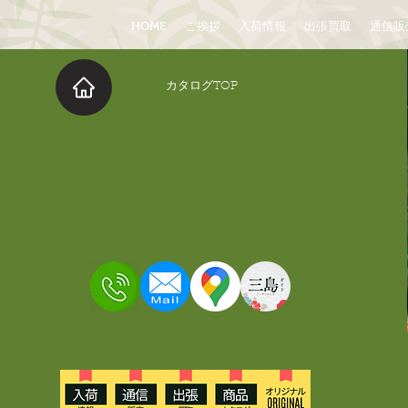
HOME
ご挨拶
入荷情報
出張買取
通信販
​カタログTOP