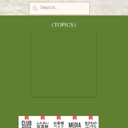
部NORZAN
​（TOPICS）