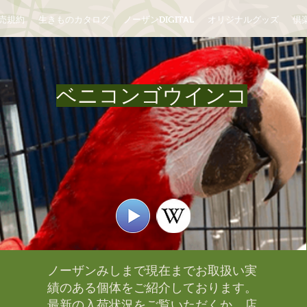
売規約
生きものカタログ
ノーザンDIGITAL
オリジナルグッズ
倶楽
ベニコンゴウインコ
ノーザンみしまで現在までお取扱い実
績のある個体をご紹介しております。​
最新の入荷状況をご覧いただくか、店