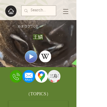
​カタログTOP
王鱗
​（TOPICS）